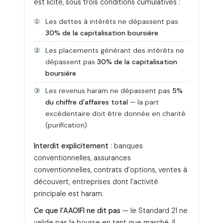
est licite, sous trois conditions cumulatives :
①
Les dettes à intérêts ne dépassent pas
30% de la capitalisation boursière
②
Les placements générant des intérêts ne
dépassent pas
30% de la capitalisation
boursière
③
Les revenus haram ne dépassent pas
5%
du chiffre d’affaires total
— la part
excédentaire doit être donnée en charité
(purification)
Interdit explicitement
: banques
conventionnelles, assurances
conventionnelles, contrats d’options, ventes à
découvert, entreprises dont l’activité
principale est haram.
Ce que l’AAOIFI ne dit pas
— le Standard 21 ne
valide pas la bourse en tant que marché. Il